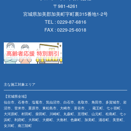
〒981-4261
宮城県加美郡加美町字町裏315番地1-2号
TEL : 0229-87-6816
FAX : 0229-25-6018
主な施工対象エリア
【宮城県全域】
仙台市、石巻市、塩竈市、気仙沼市、白石市、名取市、角田市、多賀城市、岩
沼市、登米市、栗原市、東松島市、大崎市、富谷市、 、蔵王町、七ヶ宿町、
大河原町、村田町、柴田町、川崎町、丸森町、亘理町、山元町、松島町、七ヶ
浜町、利府町、大和町、大郷町、大衡村、色麻町、加美町、涌谷町、美里町、
女川町、南三陸町