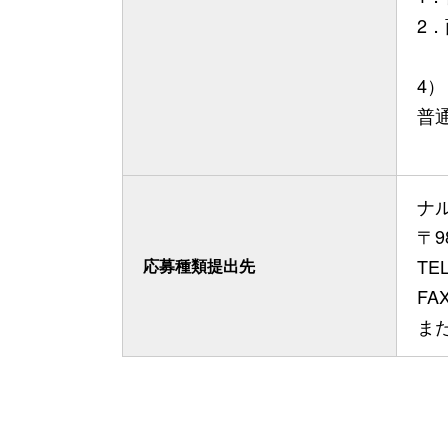
2
4
普
ナ
〒9
TEL
応募種類提出先
FAX
ま