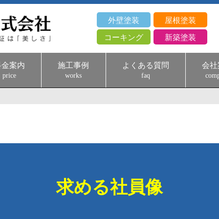
外壁塗装
屋根塗装
コーキング
新築塗装
料金案内
施工事例
よくある質問
会社
price
works
faq
com
求める社員像