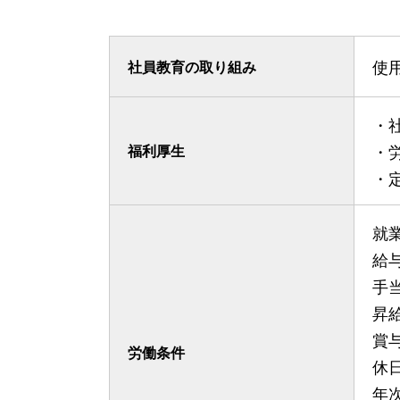
使
社員教育の取り組み
・
・
福利厚生
・
就
給
手
昇
賞
労働条件
休
年