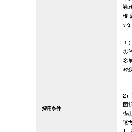
勤務
現
※
１
①
②
※
2
面
採用条件
提
選
1