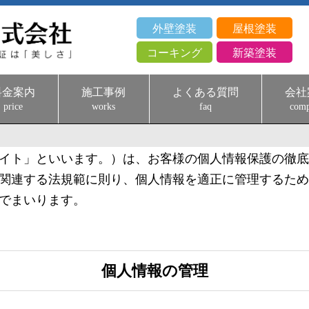
外壁塗装
屋根塗装
コーキング
新築塗装
料金案内
施工事例
よくある質問
会社
price
works
faq
com
イト」といいます。）は、お客様の個人情報保護の徹底
関連する法規範に則り、個人情報を適正に管理するため
でまいります。
個人情報の管理