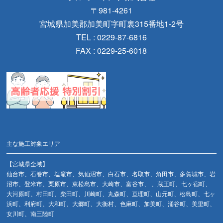
〒981-4261
宮城県加美郡加美町字町裏315番地1-2号
TEL : 0229-87-6816
FAX : 0229-25-6018
主な施工対象エリア
【宮城県全域】
仙台市、石巻市、塩竈市、気仙沼市、白石市、名取市、角田市、多賀城市、岩
沼市、登米市、栗原市、東松島市、大崎市、富谷市、 、蔵王町、七ヶ宿町、
大河原町、村田町、柴田町、川崎町、丸森町、亘理町、山元町、松島町、七ヶ
浜町、利府町、大和町、大郷町、大衡村、色麻町、加美町、涌谷町、美里町、
女川町、南三陸町