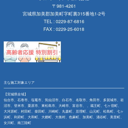
〒981-4261
宮城県加美郡加美町字町裏315番地1-2号
TEL : 0229-87-6816
FAX : 0229-25-6018
主な施工対象エリア
【宮城県全域】
仙台市、石巻市、塩竈市、気仙沼市、白石市、名取市、角田市、多賀城市、岩
沼市、登米市、栗原市、東松島市、大崎市、富谷市、 、蔵王町、七ヶ宿町、
大河原町、村田町、柴田町、川崎町、丸森町、亘理町、山元町、松島町、七ヶ
浜町、利府町、大和町、大郷町、大衡村、色麻町、加美町、涌谷町、美里町、
女川町、南三陸町