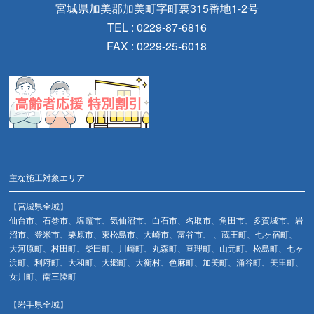
宮城県加美郡加美町字町裏315番地1-2号
TEL : 0229-87-6816
FAX : 0229-25-6018
主な施工対象エリア
【宮城県全域】
仙台市、石巻市、塩竈市、気仙沼市、白石市、名取市、角田市、多賀城市、岩
沼市、登米市、栗原市、東松島市、大崎市、富谷市、 、蔵王町、七ヶ宿町、
大河原町、村田町、柴田町、川崎町、丸森町、亘理町、山元町、松島町、七ヶ
浜町、利府町、大和町、大郷町、大衡村、色麻町、加美町、涌谷町、美里町、
女川町、南三陸町
【岩手県全域】