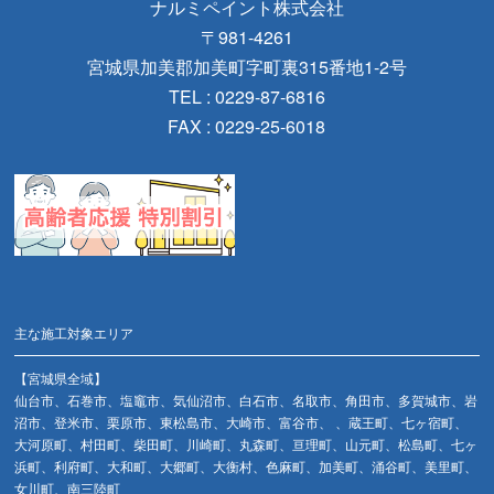
ナルミペイント株式会社
〒981-4261
宮城県加美郡加美町字町裏315番地1-2号
TEL : 0229-87-6816
FAX : 0229-25-6018
主な施工対象エリア
【宮城県全域】
仙台市、石巻市、塩竈市、気仙沼市、白石市、名取市、角田市、多賀城市、岩
沼市、登米市、栗原市、東松島市、大崎市、富谷市、 、蔵王町、七ヶ宿町、
大河原町、村田町、柴田町、川崎町、丸森町、亘理町、山元町、松島町、七ヶ
浜町、利府町、大和町、大郷町、大衡村、色麻町、加美町、涌谷町、美里町、
女川町、南三陸町