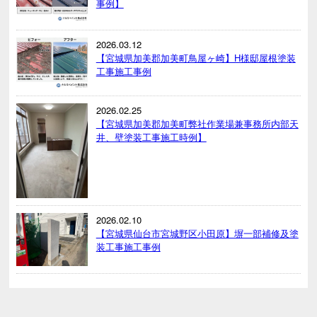
事例】
2026.03.12
【宮城県加美郡加美町鳥屋ヶ崎】H様邸屋根塗装
工事施工事例
2026.02.25
【宮城県加美郡加美町弊社作業場兼事務所内部天
井、壁塗装工事施工時例】
2026.02.10
【宮城県仙台市宮城野区小田原】塀一部補修及塗
装工事施工事例