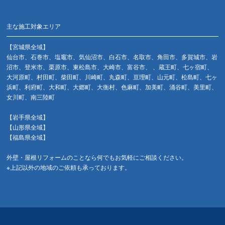
主な施工対象エリア
【宮城県全域】
仙台市、石巻市、塩竈市、気仙沼市、白石市、名取市、角田市、多賀城市、岩
沼市、登米市、栗原市、東松島市、大崎市、富谷市、 、蔵王町、七ヶ宿町、
大河原町、村田町、柴田町、川崎町、丸森町、亘理町、山元町、松島町、七ヶ
浜町、利府町、大和町、大郷町、大衡村、色麻町、加美町、涌谷町、美里町、
女川町、南三陸町
【岩手県全域】
【山形県全域】
【福島県全域】
外壁・屋根リフォームのことなら何でもお気軽にご相談ください。
※上記以外の地域のご依頼も承っております。