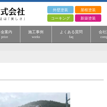
外壁塗装
屋根塗装
コーキング
新築塗装
料金案内
施工事例
よくある質問
会社
price
works
faq
com