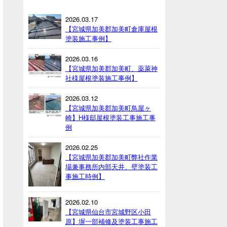
2026.03.17
【宮城県加美郡加美町倉庫屋根
塗装施工事例】
2026.03.16
【宮城県加美郡加美町、薬萊神
社様屋根塗装施工事例】
2026.03.12
【宮城県加美郡加美町鳥屋ヶ
崎】H様邸屋根塗装工事施工事
例
2026.02.25
【宮城県加美郡加美町弊社作業
場兼事務所内部天井、壁塗装工
事施工時例】
2026.02.10
【宮城県仙台市宮城野区小田
原】塀一部補修及塗装工事施工