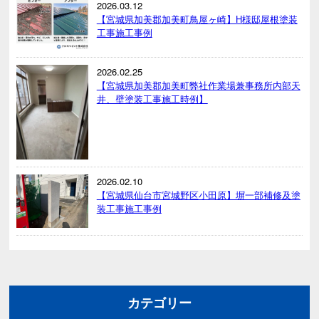
2026.03.12
【宮城県加美郡加美町鳥屋ヶ崎】H様邸屋根塗装
工事施工事例
2026.02.25
【宮城県加美郡加美町弊社作業場兼事務所内部天
井、壁塗装工事施工時例】
2026.02.10
【宮城県仙台市宮城野区小田原】塀一部補修及塗
装工事施工事例
カテゴリー