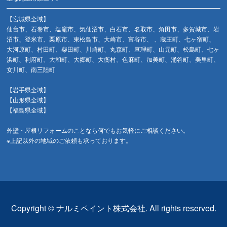
【宮城県全域】
仙台市、石巻市、塩竈市、気仙沼市、白石市、名取市、角田市、多賀城市、岩
沼市、登米市、栗原市、東松島市、大崎市、富谷市、 、蔵王町、七ヶ宿町、
大河原町、村田町、柴田町、川崎町、丸森町、亘理町、山元町、松島町、七ヶ
浜町、利府町、大和町、大郷町、大衡村、色麻町、加美町、涌谷町、美里町、
女川町、南三陸町
【岩手県全域】
【山形県全域】
【福島県全域】
外壁・屋根リフォームのことなら何でもお気軽にご相談ください。
※上記以外の地域のご依頼も承っております。
Copyright © ナルミペイント株式会社. All rights reserved.