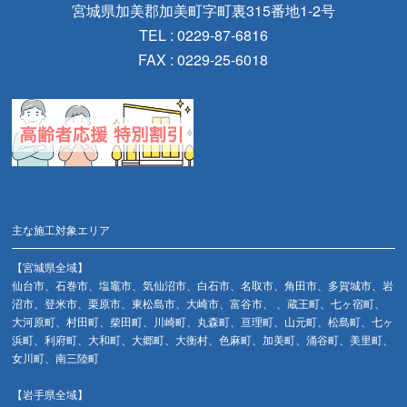
宮城県加美郡加美町字町裏315番地1-2号
TEL : 0229-87-6816
FAX : 0229-25-6018
主な施工対象エリア
【宮城県全域】
仙台市、石巻市、塩竈市、気仙沼市、白石市、名取市、角田市、多賀城市、岩
沼市、登米市、栗原市、東松島市、大崎市、富谷市、 、蔵王町、七ヶ宿町、
大河原町、村田町、柴田町、川崎町、丸森町、亘理町、山元町、松島町、七ヶ
浜町、利府町、大和町、大郷町、大衡村、色麻町、加美町、涌谷町、美里町、
女川町、南三陸町
【岩手県全域】