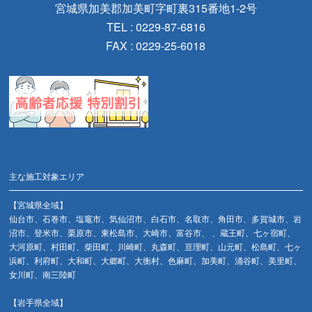
宮城県加美郡加美町字町裏315番地1-2号
TEL : 0229-87-6816
FAX : 0229-25-6018
主な施工対象エリア
【宮城県全域】
仙台市、石巻市、塩竈市、気仙沼市、白石市、名取市、角田市、多賀城市、岩
沼市、登米市、栗原市、東松島市、大崎市、富谷市、 、蔵王町、七ヶ宿町、
大河原町、村田町、柴田町、川崎町、丸森町、亘理町、山元町、松島町、七ヶ
浜町、利府町、大和町、大郷町、大衡村、色麻町、加美町、涌谷町、美里町、
女川町、南三陸町
【岩手県全域】