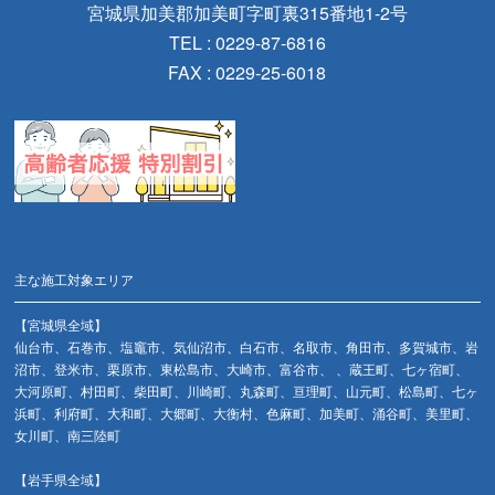
宮城県加美郡加美町字町裏315番地1-2号
TEL : 0229-87-6816
FAX : 0229-25-6018
主な施工対象エリア
【宮城県全域】
仙台市、石巻市、塩竈市、気仙沼市、白石市、名取市、角田市、多賀城市、岩
沼市、登米市、栗原市、東松島市、大崎市、富谷市、 、蔵王町、七ヶ宿町、
大河原町、村田町、柴田町、川崎町、丸森町、亘理町、山元町、松島町、七ヶ
浜町、利府町、大和町、大郷町、大衡村、色麻町、加美町、涌谷町、美里町、
女川町、南三陸町
【岩手県全域】