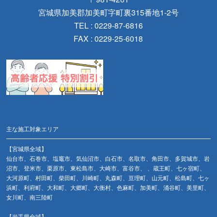
宮城県加美郡加美町字町裏315番地1-2号
TEL : 0229-87-6816
FAX : 0229-25-6018
主な施工対象エリア
【宮城県全域】
仙台市、石巻市、塩竈市、気仙沼市、白石市、名取市、角田市、多賀城市、岩
沼市、登米市、栗原市、東松島市、大崎市、富谷市、 、蔵王町、七ヶ宿町、
大河原町、村田町、柴田町、川崎町、丸森町、亘理町、山元町、松島町、七ヶ
浜町、利府町、大和町、大郷町、大衡村、色麻町、加美町、涌谷町、美里町、
女川町、南三陸町
【岩手県全域】