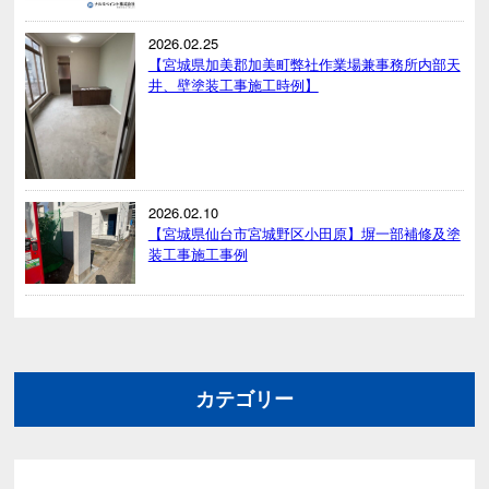
2026.02.25
【宮城県加美郡加美町弊社作業場兼事務所内部天
井、壁塗装工事施工時例】
2026.02.10
【宮城県仙台市宮城野区小田原】塀一部補修及塗
装工事施工事例
カテゴリー