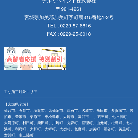
ナルミペイント株式会社
〒981-4261
宮城県加美郡加美町字町裏315番地1-2号
TEL : 0229-87-6816
FAX : 0229-25-6018
主な施工対象エリア
【宮城県全域】
仙台市、石巻市、塩竈市、気仙沼市、白石市、名取市、角田市、多賀城市、岩
沼市、登米市、栗原市、東松島市、大崎市、富谷市、 、蔵王町、七ヶ宿町、
大河原町、村田町、柴田町、川崎町、丸森町、亘理町、山元町、松島町、七ヶ
浜町、利府町、大和町、大郷町、大衡村、色麻町、加美町、涌谷町、美里町、
女川町、南三陸町