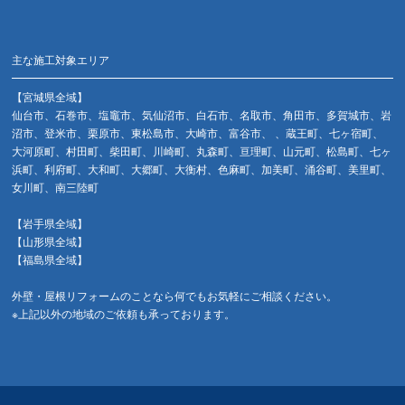
主な施工対象エリア
【宮城県全域】
仙台市、石巻市、塩竈市、気仙沼市、白石市、名取市、角田市、多賀城市、岩
沼市、登米市、栗原市、東松島市、大崎市、富谷市、 、蔵王町、七ヶ宿町、
大河原町、村田町、柴田町、川崎町、丸森町、亘理町、山元町、松島町、七ヶ
浜町、利府町、大和町、大郷町、大衡村、色麻町、加美町、涌谷町、美里町、
女川町、南三陸町
【岩手県全域】
【山形県全域】
【福島県全域】
外壁・屋根リフォームのことなら何でもお気軽にご相談ください。
※上記以外の地域のご依頼も承っております。