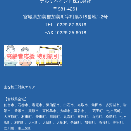
ナルミペイント株式会社
〒981-4261
宮城県加美郡加美町字町裏315番地1-2号
TEL : 0229-87-6816
FAX : 0229-25-6018
主な施工対象エリア
【宮城県全域】
仙台市、石巻市、塩竈市、気仙沼市、白石市、名取市、角田市、多賀城市、岩
沼市、登米市、栗原市、東松島市、大崎市、富谷市、 、蔵王町、七ヶ宿町、
大河原町、村田町、柴田町、川崎町、丸森町、亘理町、山元町、松島町、七ヶ
浜町、利府町、大和町、大郷町、大衡村、色麻町、加美町、涌谷町、美里町、
女川町、南三陸町