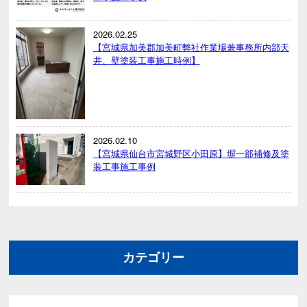
2026.02.25
【宮城県加美郡加美町弊社作業場兼事務所内部天
井、壁塗装工事施工時例】
2026.02.10
【宮城県仙台市宮城野区小田原】塀一部補修及塗
装工事施工事例
カテゴリー