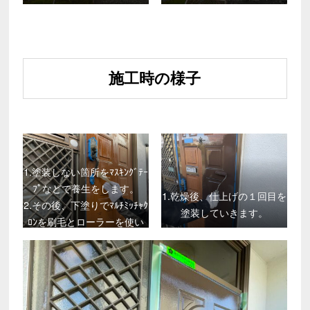
施工時の様子
1.塗装しない箇所をﾏｽｷﾝｸﾞﾃｰ
ﾌﾟなどで養生をします。
1.乾燥後、仕上げの１回目を
2.その後、下塗りでﾏﾙﾁﾐｯﾁｬｸ
塗装していきます。
ﾛﾝを刷毛とローラーを使い
塗装します。