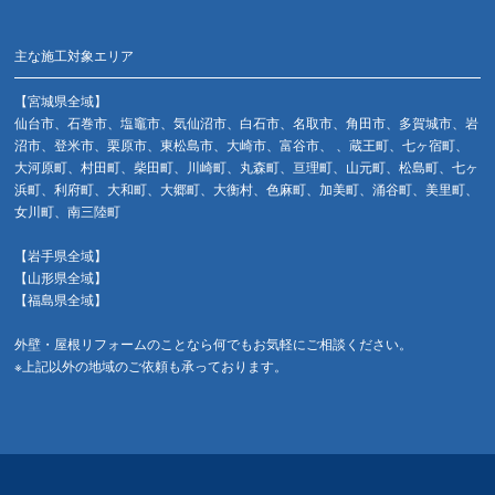
主な施工対象エリア
【宮城県全域】
仙台市、石巻市、塩竈市、気仙沼市、白石市、名取市、角田市、多賀城市、岩
沼市、登米市、栗原市、東松島市、大崎市、富谷市、 、蔵王町、七ヶ宿町、
大河原町、村田町、柴田町、川崎町、丸森町、亘理町、山元町、松島町、七ヶ
浜町、利府町、大和町、大郷町、大衡村、色麻町、加美町、涌谷町、美里町、
女川町、南三陸町
【岩手県全域】
【山形県全域】
【福島県全域】
外壁・屋根リフォームのことなら何でもお気軽にご相談ください。
※上記以外の地域のご依頼も承っております。