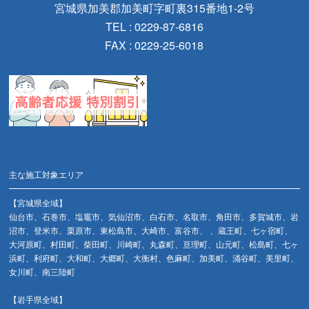
宮城県加美郡加美町字町裏315番地1-2号
TEL : 0229-87-6816
FAX : 0229-25-6018
主な施工対象エリア
【宮城県全域】
仙台市、石巻市、塩竈市、気仙沼市、白石市、名取市、角田市、多賀城市、岩
沼市、登米市、栗原市、東松島市、大崎市、富谷市、 、蔵王町、七ヶ宿町、
大河原町、村田町、柴田町、川崎町、丸森町、亘理町、山元町、松島町、七ヶ
浜町、利府町、大和町、大郷町、大衡村、色麻町、加美町、涌谷町、美里町、
女川町、南三陸町
【岩手県全域】