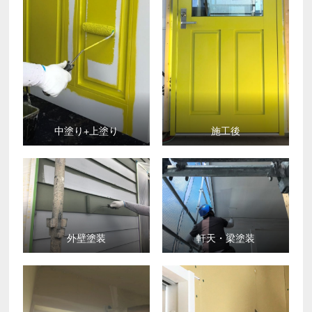
中塗り+上塗り
施工後
外壁塗装
軒天・梁塗装