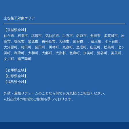
主な施工対象エリア
【宮城県全域】
仙台市、石巻市、塩竈市、気仙沼市、白石市、名取市、角田市、多賀城市、岩
沼市、登米市、栗原市、東松島市、大崎市、富谷市、 、蔵王町、七ヶ宿町、
大河原町、村田町、柴田町、川崎町、丸森町、亘理町、山元町、松島町、七ヶ
浜町、利府町、大和町、大郷町、大衡村、色麻町、加美町、涌谷町、美里町、
女川町、南三陸町
【岩手県全域】
【山形県全域】
【福島県全域】
外壁・屋根リフォームのことなら何でもお気軽にご相談ください。
※上記以外の地域のご依頼も承っております。