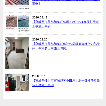
事例】
2026.03.12
【宮城県加美郡加美町鳥屋ヶ崎】H様邸屋根塗装
工事施工事例
2026.02.25
【宮城県加美郡加美町弊社作業場兼事務所内部天
井、壁塗装工事施工時例】
2026.02.10
【宮城県仙台市宮城野区小田原】塀一部補修及塗
装工事施工事例