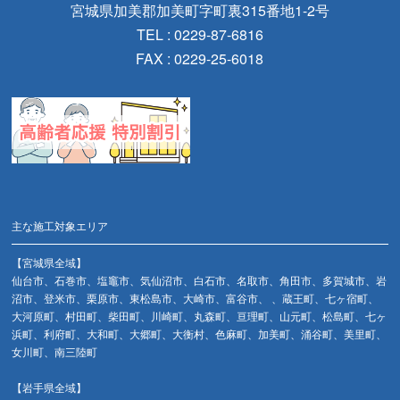
宮城県加美郡加美町字町裏315番地1-2号
TEL : 0229-87-6816
FAX : 0229-25-6018
主な施工対象エリア
【宮城県全域】
仙台市、石巻市、塩竈市、気仙沼市、白石市、名取市、角田市、多賀城市、岩
沼市、登米市、栗原市、東松島市、大崎市、富谷市、 、蔵王町、七ヶ宿町、
大河原町、村田町、柴田町、川崎町、丸森町、亘理町、山元町、松島町、七ヶ
浜町、利府町、大和町、大郷町、大衡村、色麻町、加美町、涌谷町、美里町、
女川町、南三陸町
【岩手県全域】