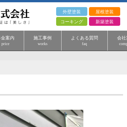
外壁塗装
屋根塗装
コーキング
新築塗装
料金案内
施工事例
よくある質問
会社
price
works
faq
com