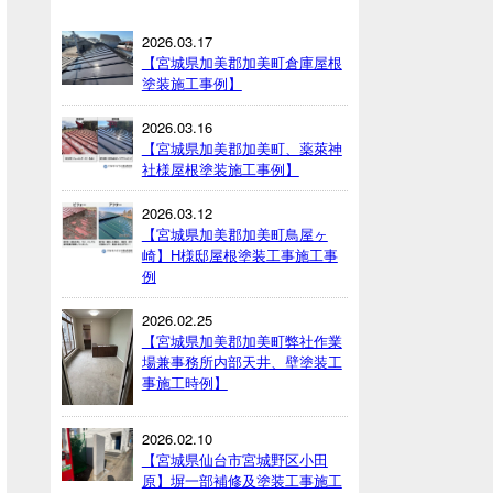
2026.03.17
【宮城県加美郡加美町倉庫屋根
塗装施工事例】
2026.03.16
【宮城県加美郡加美町、薬萊神
社様屋根塗装施工事例】
2026.03.12
【宮城県加美郡加美町鳥屋ヶ
崎】H様邸屋根塗装工事施工事
例
2026.02.25
【宮城県加美郡加美町弊社作業
場兼事務所内部天井、壁塗装工
事施工時例】
2026.02.10
【宮城県仙台市宮城野区小田
原】塀一部補修及塗装工事施工