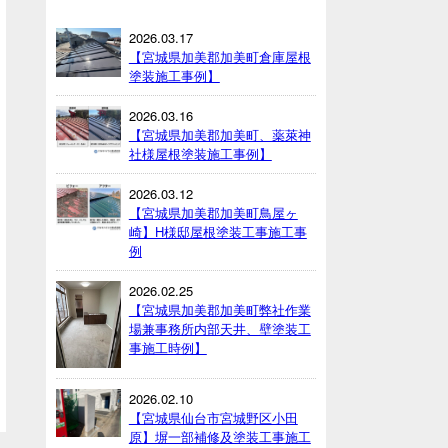
2026.03.17
【宮城県加美郡加美町倉庫屋根
塗装施工事例】
2026.03.16
【宮城県加美郡加美町、薬萊神
社様屋根塗装施工事例】
2026.03.12
【宮城県加美郡加美町鳥屋ヶ
崎】H様邸屋根塗装工事施工事
例
2026.02.25
【宮城県加美郡加美町弊社作業
場兼事務所内部天井、壁塗装工
事施工時例】
2026.02.10
【宮城県仙台市宮城野区小田
原】塀一部補修及塗装工事施工