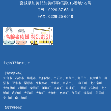
宮城県加美郡加美町字町裏315番地1-2号
TEL : 0229-87-6816
FAX : 0229-25-6018
主な施工対象エリア
【宮城県全域】
仙台市、石巻市、塩竈市、気仙沼市、白石市、名取市、角田市、多賀城市、岩
沼市、登米市、栗原市、東松島市、大崎市、富谷市、 、蔵王町、七ヶ宿町、
大河原町、村田町、柴田町、川崎町、丸森町、亘理町、山元町、松島町、七ヶ
浜町、利府町、大和町、大郷町、大衡村、色麻町、加美町、涌谷町、美里町、
女川町、南三陸町
【岩手県全域】