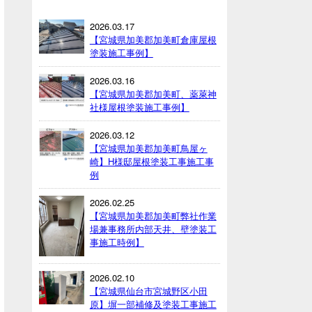
2026.03.17
【宮城県加美郡加美町倉庫屋根
塗装施工事例】
2026.03.16
【宮城県加美郡加美町、薬萊神
社様屋根塗装施工事例】
2026.03.12
【宮城県加美郡加美町鳥屋ヶ
崎】H様邸屋根塗装工事施工事
例
2026.02.25
【宮城県加美郡加美町弊社作業
場兼事務所内部天井、壁塗装工
事施工時例】
2026.02.10
【宮城県仙台市宮城野区小田
原】塀一部補修及塗装工事施工