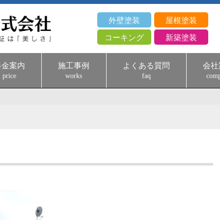
外壁塗装
屋根塗装
コーキング
新築塗装
料金案内
施工事例
よくある質問
会社
price
works
faq
com