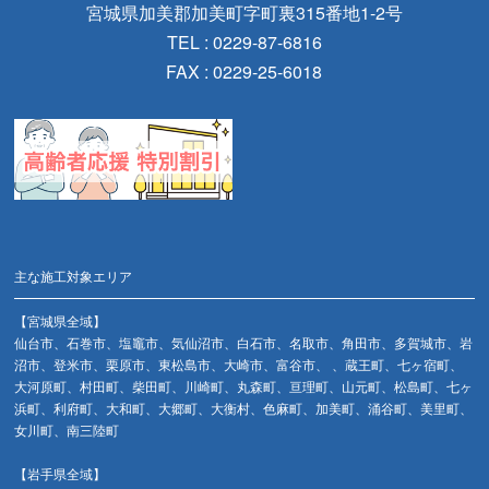
宮城県加美郡加美町字町裏315番地1-2号
TEL : 0229-87-6816
FAX : 0229-25-6018
主な施工対象エリア
【宮城県全域】
仙台市、石巻市、塩竈市、気仙沼市、白石市、名取市、角田市、多賀城市、岩
沼市、登米市、栗原市、東松島市、大崎市、富谷市、 、蔵王町、七ヶ宿町、
大河原町、村田町、柴田町、川崎町、丸森町、亘理町、山元町、松島町、七ヶ
浜町、利府町、大和町、大郷町、大衡村、色麻町、加美町、涌谷町、美里町、
女川町、南三陸町
【岩手県全域】