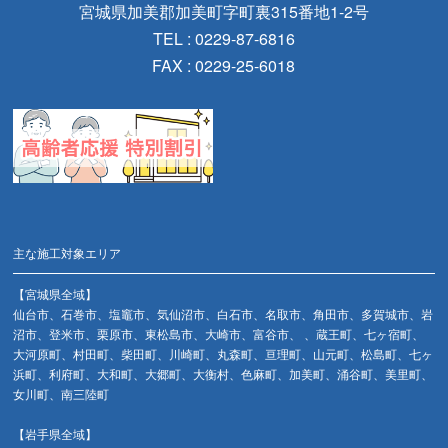
宮城県加美郡加美町字町裏315番地1-2号
TEL : 0229-87-6816
FAX : 0229-25-6018
主な施工対象エリア
【宮城県全域】
仙台市、石巻市、塩竈市、気仙沼市、白石市、名取市、角田市、多賀城市、岩
沼市、登米市、栗原市、東松島市、大崎市、富谷市、 、蔵王町、七ヶ宿町、
大河原町、村田町、柴田町、川崎町、丸森町、亘理町、山元町、松島町、七ヶ
浜町、利府町、大和町、大郷町、大衡村、色麻町、加美町、涌谷町、美里町、
女川町、南三陸町
【岩手県全域】