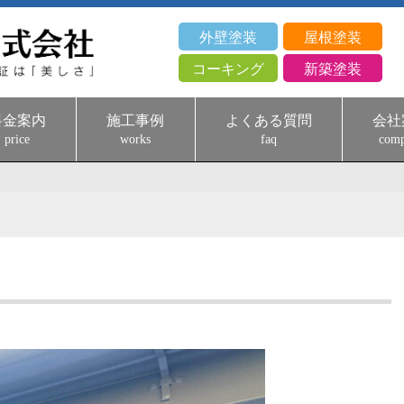
外壁塗装
屋根塗装
コーキング
新築塗装
料金案内
施工事例
よくある質問
会社
price
works
faq
com