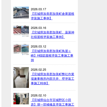
2026.03.17
【宮城県加美郡加美町倉庫屋根
塗装施工事例】
2026.03.16
【宮城県加美郡加美町、薬萊神
社様屋根塗装施工事例】
2026.03.12
【宮城県加美郡加美町鳥屋ヶ
崎】H様邸屋根塗装工事施工事
例
2026.02.25
【宮城県加美郡加美町弊社作業
場兼事務所内部天井、壁塗装工
事施工時例】
2026.02.10
【宮城県仙台市宮城野区小田
原】塀一部補修及塗装工事施工