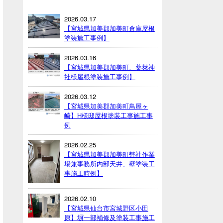
2026.03.17
【宮城県加美郡加美町倉庫屋根
塗装施工事例】
2026.03.16
【宮城県加美郡加美町、薬萊神
社様屋根塗装施工事例】
2026.03.12
【宮城県加美郡加美町鳥屋ヶ
崎】H様邸屋根塗装工事施工事
例
2026.02.25
【宮城県加美郡加美町弊社作業
場兼事務所内部天井、壁塗装工
事施工時例】
2026.02.10
【宮城県仙台市宮城野区小田
原】塀一部補修及塗装工事施工