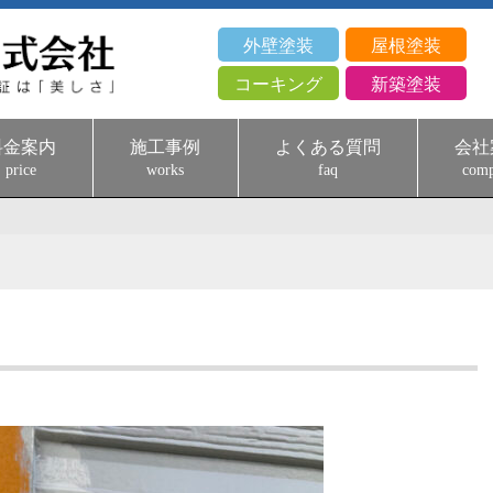
外壁塗装
屋根塗装
コーキング
新築塗装
料金案内
施工事例
よくある質問
会社
price
works
faq
com