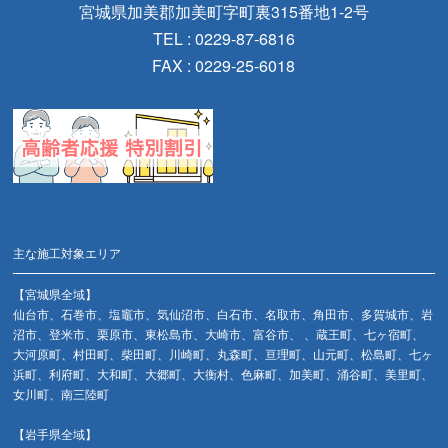
宮城県加美郡加美町字町裏315番地1-2号
TEL : 0229-87-6816
FAX : 0229-25-6018
主な施工対象エリア
【宮城県全域】
仙台市、石巻市、塩竈市、気仙沼市、白石市、名取市、角田市、多賀城市、岩
沼市、登米市、栗原市、東松島市、大崎市、富谷市、 、蔵王町、七ヶ宿町、
大河原町、村田町、柴田町、川崎町、丸森町、亘理町、山元町、松島町、七ヶ
浜町、利府町、大和町、大郷町、大衡村、色麻町、加美町、涌谷町、美里町、
女川町、南三陸町
【岩手県全域】