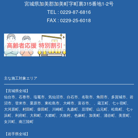
宮城県加美郡加美町字町裏315番地1-2号
TEL : 0229-87-6816
FAX : 0229-25-6018
主な施工対象エリア
【宮城県全域】
仙台市、石巻市、塩竈市、気仙沼市、白石市、名取市、角田市、多賀城市、岩
沼市、登米市、栗原市、東松島市、大崎市、富谷市、 、蔵王町、七ヶ宿町、
大河原町、村田町、柴田町、川崎町、丸森町、亘理町、山元町、松島町、七ヶ
浜町、利府町、大和町、大郷町、大衡村、色麻町、加美町、涌谷町、美里町、
女川町、南三陸町
【岩手県全域】