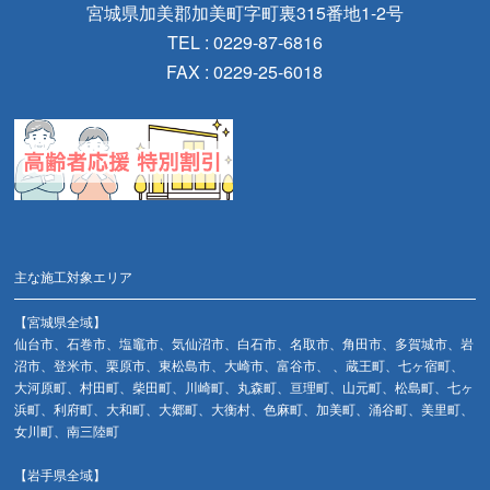
宮城県加美郡加美町字町裏315番地1-2号
TEL : 0229-87-6816
FAX : 0229-25-6018
主な施工対象エリア
【宮城県全域】
仙台市、石巻市、塩竈市、気仙沼市、白石市、名取市、角田市、多賀城市、岩
沼市、登米市、栗原市、東松島市、大崎市、富谷市、 、蔵王町、七ヶ宿町、
大河原町、村田町、柴田町、川崎町、丸森町、亘理町、山元町、松島町、七ヶ
浜町、利府町、大和町、大郷町、大衡村、色麻町、加美町、涌谷町、美里町、
女川町、南三陸町
【岩手県全域】