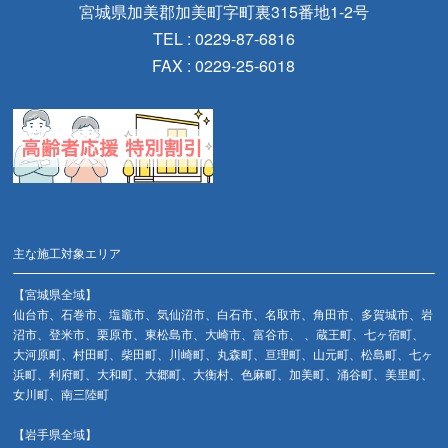
宮城県加美郡加美町字町裏315番地1-2号
TEL : 0229-87-6816
FAX : 0229-25-6018
主な施工対象エリア
【宮城県全域】
仙台市、石巻市、塩竈市、気仙沼市、白石市、名取市、角田市、多賀城市、岩
沼市、登米市、栗原市、東松島市、大崎市、富谷市、 、蔵王町、七ヶ宿町、
大河原町、村田町、柴田町、川崎町、丸森町、亘理町、山元町、松島町、七ヶ
浜町、利府町、大和町、大郷町、大衡村、色麻町、加美町、涌谷町、美里町、
女川町、南三陸町
【岩手県全域】