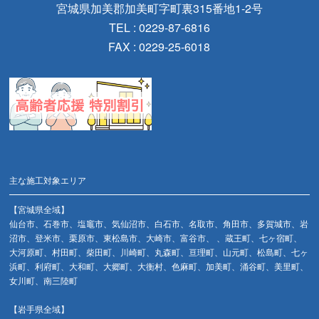
宮城県加美郡加美町字町裏315番地1-2号
TEL : 0229-87-6816
FAX : 0229-25-6018
主な施工対象エリア
【宮城県全域】
仙台市、石巻市、塩竈市、気仙沼市、白石市、名取市、角田市、多賀城市、岩
沼市、登米市、栗原市、東松島市、大崎市、富谷市、 、蔵王町、七ヶ宿町、
大河原町、村田町、柴田町、川崎町、丸森町、亘理町、山元町、松島町、七ヶ
浜町、利府町、大和町、大郷町、大衡村、色麻町、加美町、涌谷町、美里町、
女川町、南三陸町
【岩手県全域】