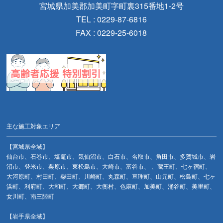
宮城県加美郡加美町字町裏315番地1-2号
TEL : 0229-87-6816
FAX : 0229-25-6018
主な施工対象エリア
【宮城県全域】
仙台市、石巻市、塩竈市、気仙沼市、白石市、名取市、角田市、多賀城市、岩
沼市、登米市、栗原市、東松島市、大崎市、富谷市、 、蔵王町、七ヶ宿町、
大河原町、村田町、柴田町、川崎町、丸森町、亘理町、山元町、松島町、七ヶ
浜町、利府町、大和町、大郷町、大衡村、色麻町、加美町、涌谷町、美里町、
女川町、南三陸町
【岩手県全域】