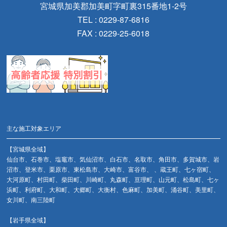
宮城県加美郡加美町字町裏315番地1-2号
TEL : 0229-87-6816
FAX : 0229-25-6018
主な施工対象エリア
【宮城県全域】
仙台市、石巻市、塩竈市、気仙沼市、白石市、名取市、角田市、多賀城市、岩
沼市、登米市、栗原市、東松島市、大崎市、富谷市、 、蔵王町、七ヶ宿町、
大河原町、村田町、柴田町、川崎町、丸森町、亘理町、山元町、松島町、七ヶ
浜町、利府町、大和町、大郷町、大衡村、色麻町、加美町、涌谷町、美里町、
女川町、南三陸町
【岩手県全域】