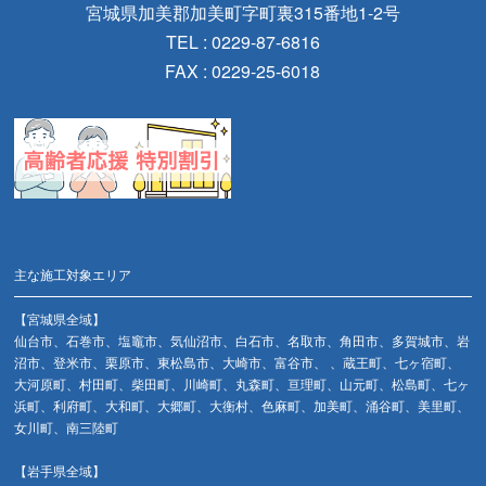
宮城県加美郡加美町字町裏315番地1-2号
TEL : 0229-87-6816
FAX : 0229-25-6018
主な施工対象エリア
【宮城県全域】
仙台市、石巻市、塩竈市、気仙沼市、白石市、名取市、角田市、多賀城市、岩
沼市、登米市、栗原市、東松島市、大崎市、富谷市、 、蔵王町、七ヶ宿町、
大河原町、村田町、柴田町、川崎町、丸森町、亘理町、山元町、松島町、七ヶ
浜町、利府町、大和町、大郷町、大衡村、色麻町、加美町、涌谷町、美里町、
女川町、南三陸町
【岩手県全域】