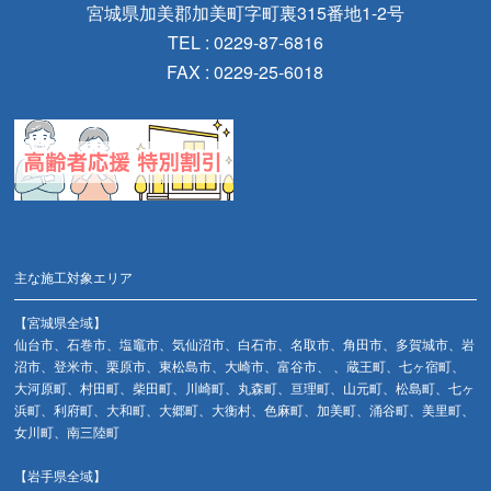
宮城県加美郡加美町字町裏315番地1-2号
TEL : 0229-87-6816
FAX : 0229-25-6018
主な施工対象エリア
【宮城県全域】
仙台市、石巻市、塩竈市、気仙沼市、白石市、名取市、角田市、多賀城市、岩
沼市、登米市、栗原市、東松島市、大崎市、富谷市、 、蔵王町、七ヶ宿町、
大河原町、村田町、柴田町、川崎町、丸森町、亘理町、山元町、松島町、七ヶ
浜町、利府町、大和町、大郷町、大衡村、色麻町、加美町、涌谷町、美里町、
女川町、南三陸町
【岩手県全域】