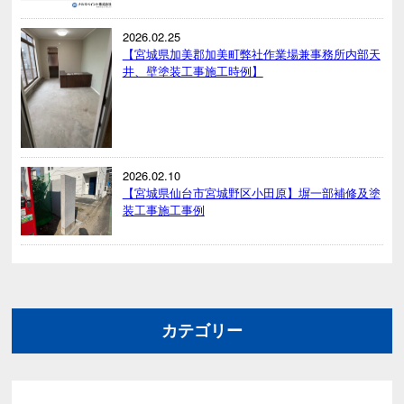
2026.02.25
【宮城県加美郡加美町弊社作業場兼事務所内部天
井、壁塗装工事施工時例】
2026.02.10
【宮城県仙台市宮城野区小田原】塀一部補修及塗
装工事施工事例
カテゴリー