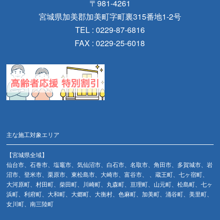
〒981-4261
宮城県加美郡加美町字町裏315番地1-2号
TEL : 0229-87-6816
FAX : 0229-25-6018
主な施工対象エリア
【宮城県全域】
仙台市、石巻市、塩竈市、気仙沼市、白石市、名取市、角田市、多賀城市、岩
沼市、登米市、栗原市、東松島市、大崎市、富谷市、 、蔵王町、七ヶ宿町、
大河原町、村田町、柴田町、川崎町、丸森町、亘理町、山元町、松島町、七ヶ
浜町、利府町、大和町、大郷町、大衡村、色麻町、加美町、涌谷町、美里町、
女川町、南三陸町