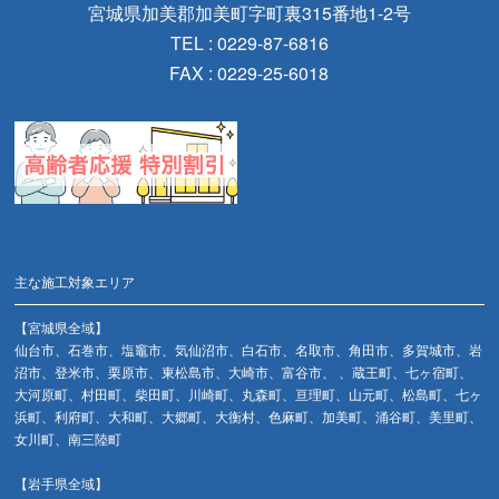
宮城県加美郡加美町字町裏315番地1-2号
TEL : 0229-87-6816
FAX : 0229-25-6018
主な施工対象エリア
【宮城県全域】
仙台市、石巻市、塩竈市、気仙沼市、白石市、名取市、角田市、多賀城市、岩
沼市、登米市、栗原市、東松島市、大崎市、富谷市、 、蔵王町、七ヶ宿町、
大河原町、村田町、柴田町、川崎町、丸森町、亘理町、山元町、松島町、七ヶ
浜町、利府町、大和町、大郷町、大衡村、色麻町、加美町、涌谷町、美里町、
女川町、南三陸町
【岩手県全域】