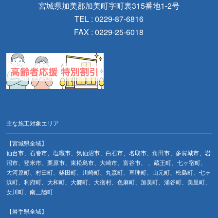
宮城県加美郡加美町字町裏315番地1-2号
TEL : 0229-87-6816
FAX : 0229-25-6018
主な施工対象エリア
【宮城県全域】
仙台市、石巻市、塩竈市、気仙沼市、白石市、名取市、角田市、多賀城市、岩
沼市、登米市、栗原市、東松島市、大崎市、富谷市、 、蔵王町、七ヶ宿町、
大河原町、村田町、柴田町、川崎町、丸森町、亘理町、山元町、松島町、七ヶ
浜町、利府町、大和町、大郷町、大衡村、色麻町、加美町、涌谷町、美里町、
女川町、南三陸町
【岩手県全域】