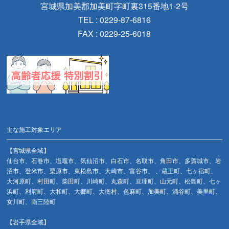
宮城県加美郡加美町字町裏315番地1-2号
TEL : 0229-87-6816
FAX : 0229-25-6018
主な施工対象エリア
【宮城県全域】
仙台市、石巻市、塩竈市、気仙沼市、白石市、名取市、角田市、多賀城市、岩
沼市、登米市、栗原市、東松島市、大崎市、富谷市、 、蔵王町、七ヶ宿町、
大河原町、村田町、柴田町、川崎町、丸森町、亘理町、山元町、松島町、七ヶ
浜町、利府町、大和町、大郷町、大衡村、色麻町、加美町、涌谷町、美里町、
女川町、南三陸町
【岩手県全域】