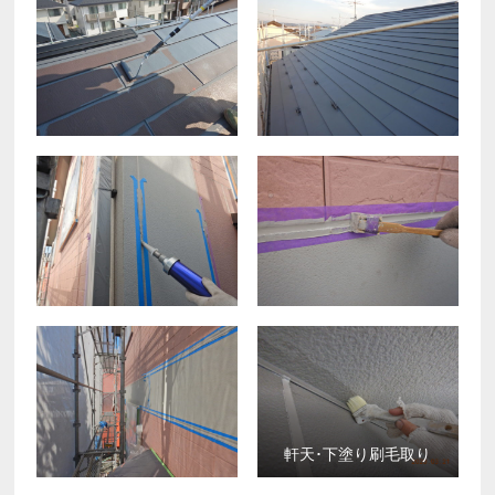
軒天･下塗り刷毛取り