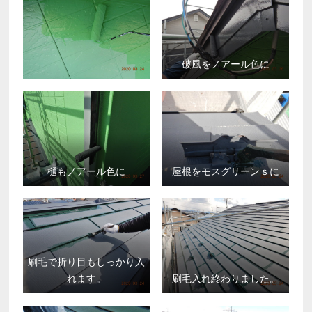
破風をノアール色に
樋もノアール色に
屋根をモスグリーンｓに
刷毛で折り目もしっかり入
れます。
刷毛入れ終わりました。