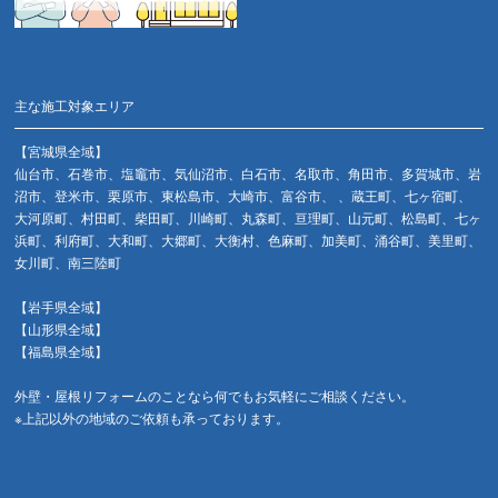
主な施工対象エリア
【宮城県全域】
仙台市、石巻市、塩竈市、気仙沼市、白石市、名取市、角田市、多賀城市、岩
沼市、登米市、栗原市、東松島市、大崎市、富谷市、 、蔵王町、七ヶ宿町、
大河原町、村田町、柴田町、川崎町、丸森町、亘理町、山元町、松島町、七ヶ
浜町、利府町、大和町、大郷町、大衡村、色麻町、加美町、涌谷町、美里町、
女川町、南三陸町
【岩手県全域】
【山形県全域】
【福島県全域】
外壁・屋根リフォームのことなら何でもお気軽にご相談ください。
※上記以外の地域のご依頼も承っております。