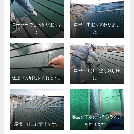
ローラーでしっかり塗りま
屋根、中塗り終わりまし
す
た。
屋根仕上げ、塗り残し様
仕上げの刷毛を入れます。
に！
養生を丁寧にバラシライン
屋根・仕上げ完了です。
を作ります。